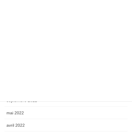
juin 2025
avril 2025
octobre 2024
septembre 2024
octobre 2023
mai 2023
avril 2023
octobre 2022
septembre 2022
mai 2022
avril 2022