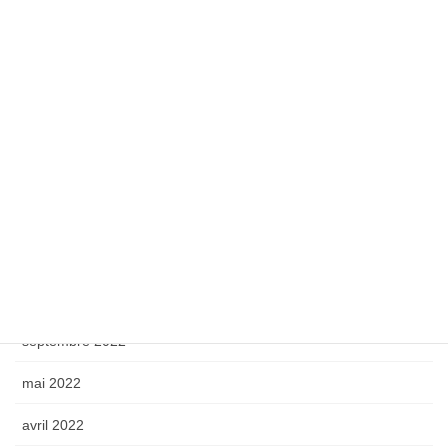
juin 2025
avril 2025
octobre 2024
septembre 2024
octobre 2023
mai 2023
avril 2023
octobre 2022
septembre 2022
mai 2022
avril 2022