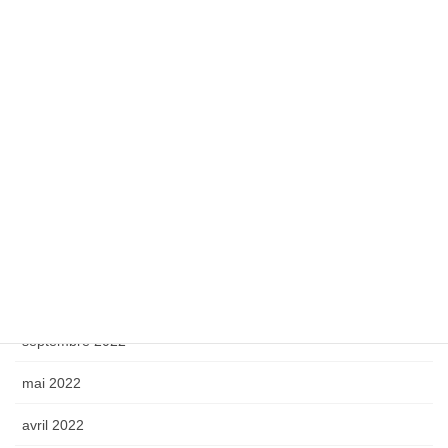
juin 2025
avril 2025
octobre 2024
septembre 2024
octobre 2023
mai 2023
avril 2023
octobre 2022
septembre 2022
mai 2022
avril 2022