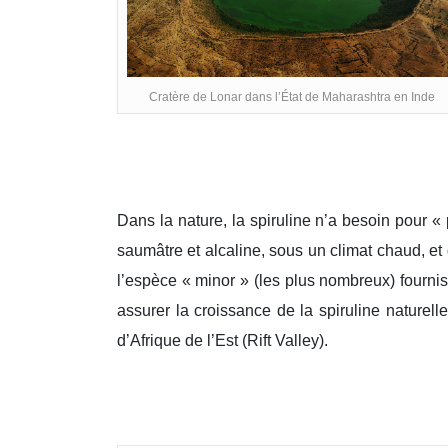
Cratère de Lonar dans l’État de Maharashtra en Inde
Dans la nature, la spiruline n’a besoin pour 
saumâtre et alcaline, sous un climat chaud, e
l’espèce « minor » (les plus nombreux) fourniss
assurer la croissance de la spiruline naturell
d’Afrique de l’Est (Rift Valley).